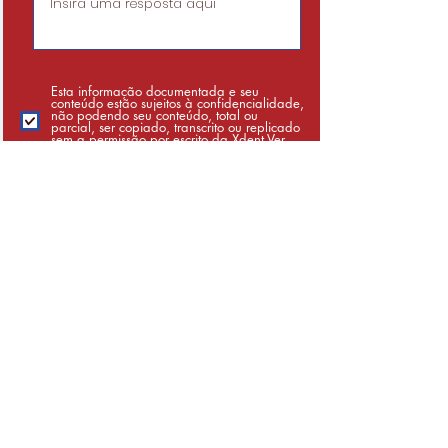
Esta informação documentada e seu
conteúdo estão sujeitos à confidencialidade,
não podendo seu conteúdo, total ou
parcial, ser copiado, transcrito ou replicado
sem a permissão por escrito da Xdent
Ver
termos de uso do site
Enviar
administracao@xdent.com.br
(16) 3976-1958